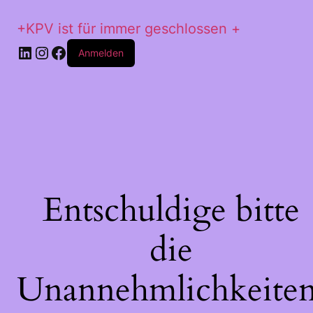
+KPV ist für immer geschlossen +
LinkedIn
Instagram
Facebook
Anmelden
Entschuldige bitte
die
Unannehmlichkeiten