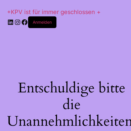
+KPV ist für immer geschlossen +
LinkedIn
Instagram
Facebook
Anmelden
Entschuldige bitte
die
Unannehmlichkeiten