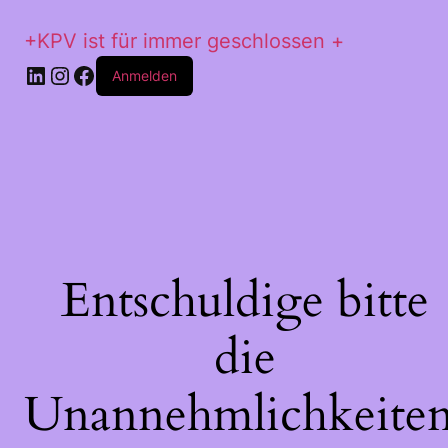
+KPV ist für immer geschlossen +
LinkedIn
Instagram
Facebook
Anmelden
Entschuldige bitte
die
Unannehmlichkeiten