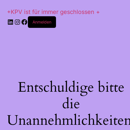
+KPV ist für immer geschlossen +
LinkedIn
Instagram
Facebook
Anmelden
Entschuldige bitte
die
Unannehmlichkeiten