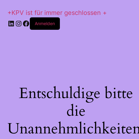
+KPV ist für immer geschlossen +
LinkedIn
Instagram
Facebook
Anmelden
Entschuldige bitte
die
Unannehmlichkeiten