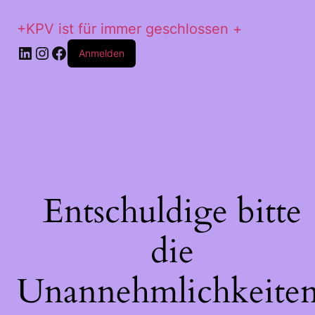
+KPV ist für immer geschlossen +
LinkedIn
Instagram
Facebook
Anmelden
Entschuldige bitte
die
Unannehmlichkeiten