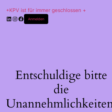
+KPV ist für immer geschlossen +
LinkedIn
Instagram
Facebook
Anmelden
Entschuldige bitte
die
Unannehmlichkeiten