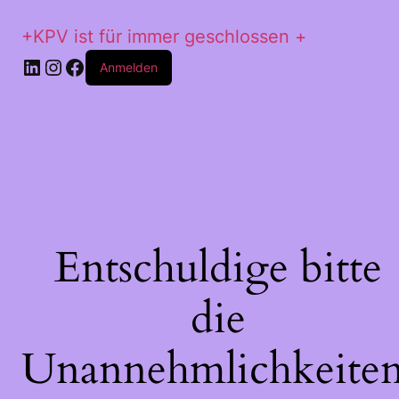
+KPV ist für immer geschlossen +
LinkedIn
Instagram
Facebook
Anmelden
Entschuldige bitte
die
Unannehmlichkeiten