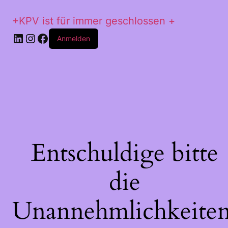
+KPV ist für immer geschlossen +
LinkedIn
Instagram
Facebook
Anmelden
Entschuldige bitte
die
Unannehmlichkeiten