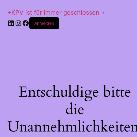
+KPV ist für immer geschlossen +
LinkedIn
Instagram
Facebook
Anmelden
Entschuldige bitte
die
Unannehmlichkeiten