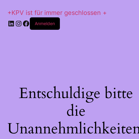
+KPV ist für immer geschlossen +
LinkedIn
Instagram
Facebook
Anmelden
Entschuldige bitte
die
Unannehmlichkeiten