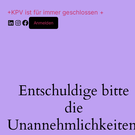
+KPV ist für immer geschlossen +
LinkedIn
Instagram
Facebook
Anmelden
Entschuldige bitte
die
Unannehmlichkeiten