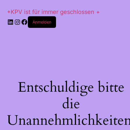
+KPV ist für immer geschlossen +
LinkedIn
Instagram
Facebook
Anmelden
Entschuldige bitte
die
Unannehmlichkeiten