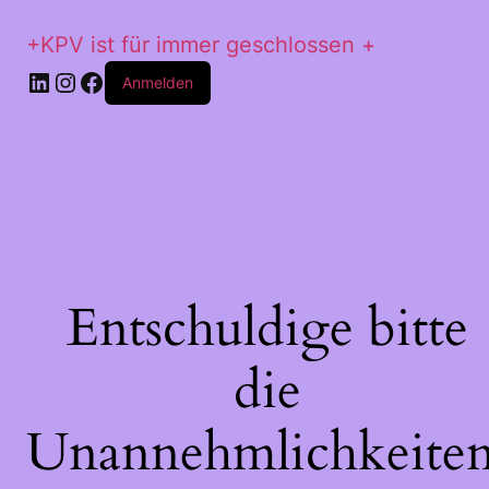
+KPV ist für immer geschlossen +
LinkedIn
Instagram
Facebook
Anmelden
Entschuldige bitte
die
Unannehmlichkeiten