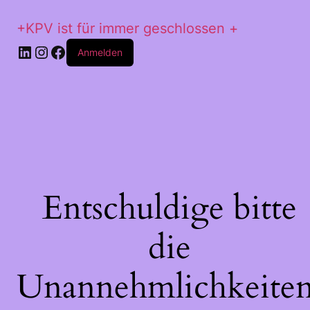
+KPV ist für immer geschlossen +
LinkedIn
Instagram
Facebook
Anmelden
Entschuldige bitte
die
Unannehmlichkeiten