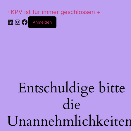
+KPV ist für immer geschlossen +
LinkedIn
Instagram
Facebook
Anmelden
Entschuldige bitte
die
Unannehmlichkeiten