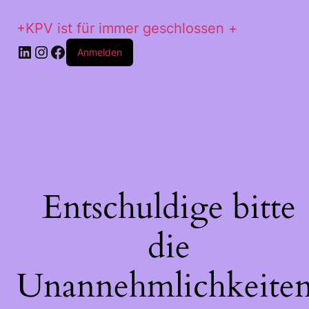
+KPV ist für immer geschlossen +
LinkedIn
Instagram
Facebook
Anmelden
Entschuldige bitte
die
Unannehmlichkeiten