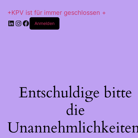
+KPV ist für immer geschlossen +
LinkedIn
Instagram
Facebook
Anmelden
Entschuldige bitte
die
Unannehmlichkeiten