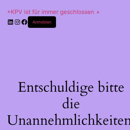
+KPV ist für immer geschlossen +
LinkedIn
Instagram
Facebook
Anmelden
Entschuldige bitte
die
Unannehmlichkeiten