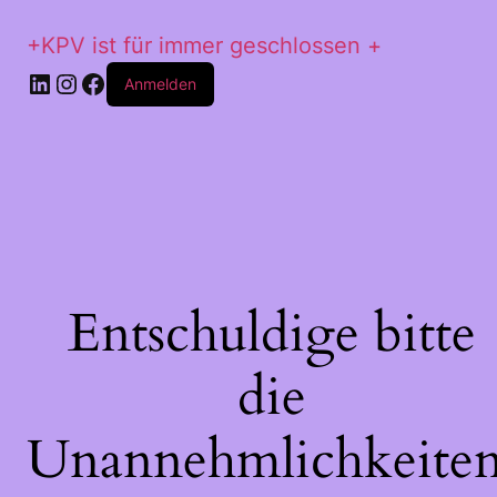
+KPV ist für immer geschlossen +
LinkedIn
Instagram
Facebook
Anmelden
Entschuldige bitte
die
Unannehmlichkeiten